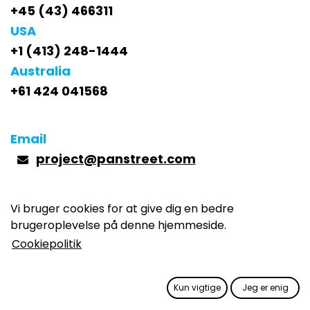
+45 (43) 466311
USA
+1 (413) 248-1444
Australia
+61 424 041568
Email
project@panstreet.com
Vi bruger cookies for at give dig en bedre
brugeroplevelse på denne hjemmeside.
General contact form:
Cookiepolitik
Name
*
Kun vigtige
Jeg er enig